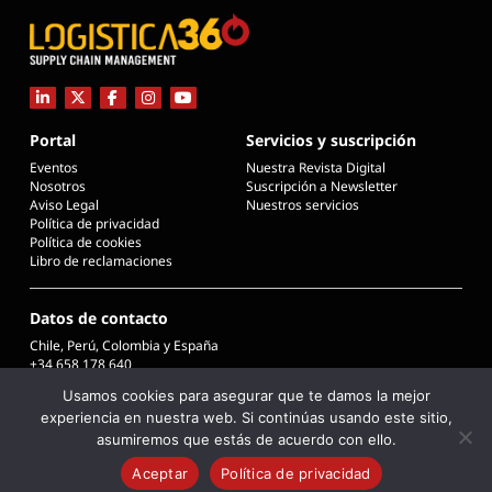
Portal
Servicios y suscripción
Eventos
Nuestra Revista Digital
Nosotros
Suscripción a Newsletter
Aviso Legal
Nuestros servicios
Política de privacidad
Política de cookies
Libro de reclamaciones
Datos de contacto
Chile, Perú, Colombia y España
+34 658 178 640
info@logistica360chile.cl
Usamos cookies para asegurar que te damos la mejor
info@logistica360.pe
experiencia en nuestra web. Si continúas usando este sitio,
info@logistica360.co
info@logistica360.es
asumiremos que estás de acuerdo con ello.
Aceptar
Política de privacidad
COPYRIGHT © 2026 L360 - LOGISTICA 360 SUPPLY CHAIN MANAGEMENT