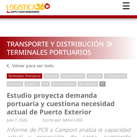
TRANSPORTE Y DISTRIBUCIÓN
TERMINALES PORTUARIOS
Volver para ver todo
Terminales Portuarios
Camport
competitividad
consumo
contenedores
inversión
logística
PCR
Puerto Exterior
San Antonio
Estudio proyecta demanda
portuaria y cuestiona necesidad
actual de Puerto Exterior
Julio 7, 2026
Escrito por:
Admin L360
Informe de PCR a Camport analiza la capacidad
actual y proyección de carga, sugiriendo