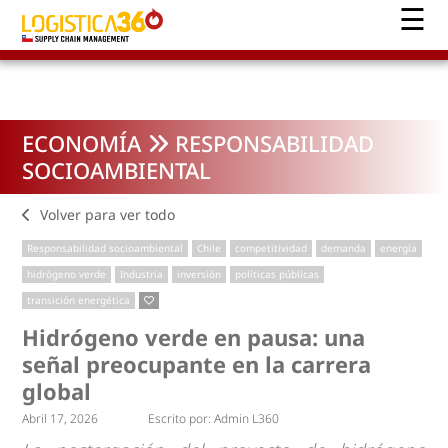
ECONOMÍA
RESPONSABILIDAD
SOCIOAMBIENTAL
Volver para ver todo
Responsabilidad socioambiental
Chile
competitividad
demanda
energía
hidrógeno verde
Industria
inversión
políticas públicas
transición energética
Hidrógeno verde en pausa: una
señal preocupante en la carrera
global
Abril 17, 2026
Escrito por:
Admin L360