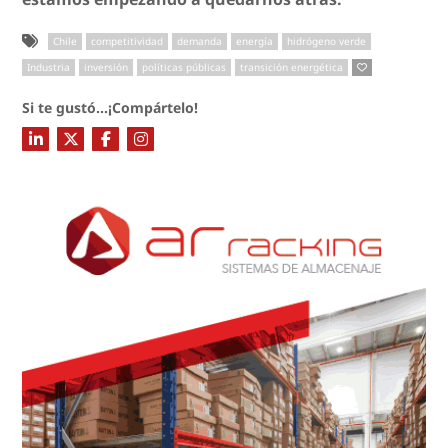
Chile
competitividad
demanda
energía
hidrógeno verde
Industria
inversión
políticas públicas
transición energética
Si te gustó...¡Compártelo!