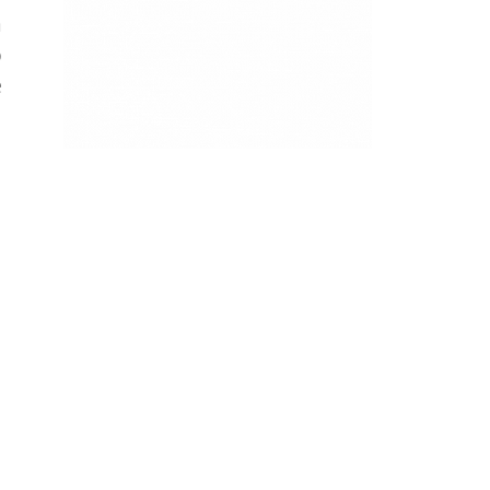
a
o
e