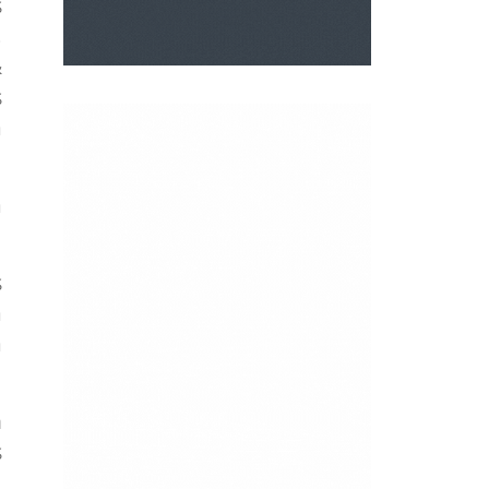
s
,
&
s
a
a
s
a
a
n
s
l