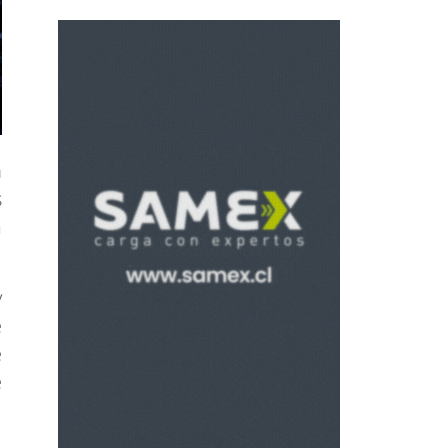
n
s
a
y
e
e
e