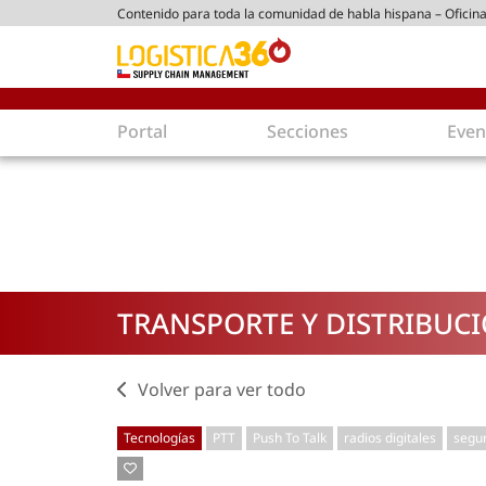
Contenido para toda la comunidad de habla hispana – Oficina
ico chileno
Portal
Secciones
Even
Supply Chain
Inmolo
Tecnología
Almacen
Tendencias
Centros
Actualidad
Parques
TRANSPORTE Y DISTRIBUC
Comercio Exterior
Logíst
Tecnologías
Electro
Aduanas
Empaqu
Volver para ver todo
Agentes de carga
Eficienc
Tecnologías
PTT
Push To Talk
radios digitales
segur
Customer Experience
Econo
Tecnologías
Inversi