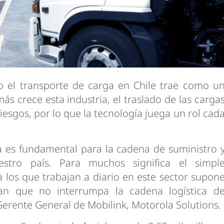
o el transporte de carga en Chile trae como u
ás crece esta industria, el traslado de las carga
esgos, por lo que la tecnología juega un rol cad
ga es fundamental para la cadena de suministro 
estro país. Para muchos significa el simpl
 los que trabajan a diario en este sector supon
an que no interrumpa la cadena logística d
Gerente General de Mobilink, Motorola Solutions.