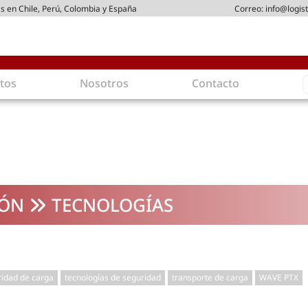
s en Chile, Perú, Colombia y España
Correo:
info@logist
S
tos
Nosotros
Contacto
f
gística
Intralogística
es en arriendo
Gestión de Inventarios
 de Distribución
Logística de Salida
 Logísticos
Logística Inversa
IÓN
TECNOLOGÍAS
ica Sostenible
Comercio electrónico
movilidad
Tendencias
es ecoamigables
Tecnologías
ia energética
Última milla
idad de carga
tecnologías de seguridad
transporte de carga
WAVE PTX
mía
ones