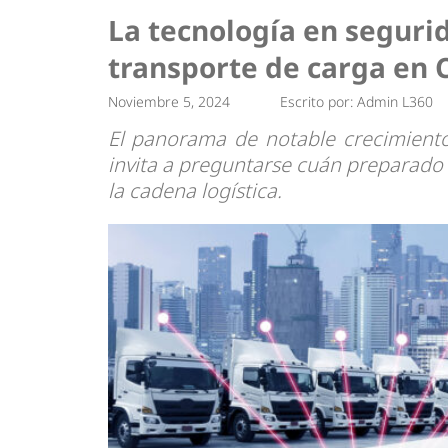
Tendencias
Actuali
La tecnología en segurid
Estrategias
Minería
transporte de carga en 
Noviembre 5, 2024
Escrito por:
Admin L360
El panorama de notable crecimient
invita a preguntarse cuán preparado e
la cadena logística.