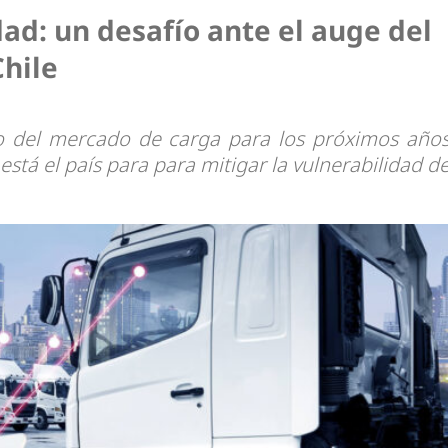
dad
ad: un desafío ante el auge del
Chile
o del mercado de carga para los próximos año
stá el país para para mitigar la vulnerabilidad d