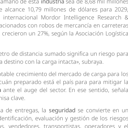
l tamaño de esta
industria
sea de 8,68 mil millone
e alcance 10,79 millones de dólares para 2029
 internacional Mordor Intelligence Research 
elacionados con robos de mercancía en carretera
crecieron un 27%, según la Asociación Logístic
tro de distancia sumado significa un riesgo par
 a destino con la carga intacta», subraya.
otable crecimiento del mercado de carga para lo
cuán preparado está el país para para mitigar l
ca
ante el auge del sector. En ese sentido, señal
isa clave.
a de entregas, la
seguridad
se convierte en u
dentificación, evaluación y gestión de los riesgo
, vendedores, transportistas, operadores y e