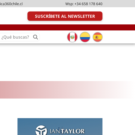
ica360chile.cl
Wsp:
+34 658 178 640
SUSCRÍBETE AL NEWSLETTER
earch
or:
Transporte y distribución
Última milla
Tecnologías
Transporte multimodal
Management
Perfil logístico
Liderazgo
Metodologías ágiles