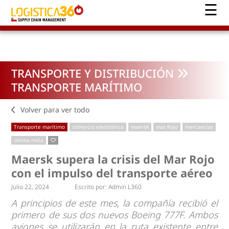
TRANSPORTE Y DISTRIBUCIÓN
TRANSPORTE MARÍTIMO
Volver para ver todo
Transporte marítimo
comercio electrónico
maersk
mar Rojo
mercancías
última milla
Maersk supera la crisis del Mar Rojo
con el impulso del transporte aéreo
Julio 22, 2024
Escrito por:
Admin L360
A principios de este mes, la compañía recibió el
primero de sus dos nuevos Boeing 777F. Ambos
aviones se utilizarán en la ruta existente entre