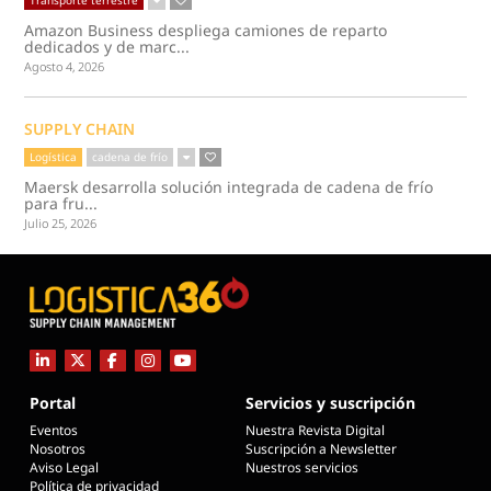
Transporte terrestre
Amazon Business despliega camiones de reparto
dedicados y de marc...
Agosto 4, 2026
SUPPLY CHAIN
Logística
cadena de frío
Maersk desarrolla solución integrada de cadena de frío
para fru...
Julio 25, 2026
Portal
Servicios y suscripción
Eventos
Nuestra Revista Digital
Nosotros
Suscripción a Newsletter
Aviso Legal
Nuestros servicios
Política de privacidad