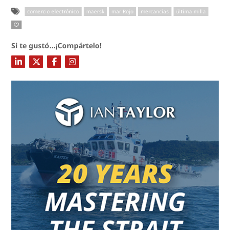
comercio electrónico
maersk
mar Rojo
mercancías
última milla
Si te gustó...¡Compártelo!