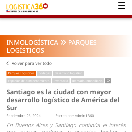
INMOLOGÍSTICA
PARQUES
LOGÍSTICOS
Volver para ver todo
Parques Logísticos
bodegas
desarrollo logístico
espacios de almacenamiento
inventario
mercado inmobiliario
​Santiago es la ciudad con mayor
desarrollo logístico de América del
Sur
Septiembre 26, 2024
Escrito por:
Admin L360
En Buenos Aires y Santiago continúa el interés
por nuevas bodegas y espacios hechos a