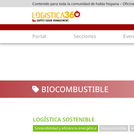
Contenido para toda la comunidad de habla hispana – Oficina
ico chileno
Portal
Secciones
Even
Supply Chain
Inmolo
Tecnología
Almacen
Tendencias
Centros
Actualidad
Parques
BIOCOMBUSTIBLE
Comercio Exterior
Logíst
Tecnologías
Electro
Aduanas
Empaqu
Agentes de carga
Eficienc
LOGÍSTICA SOSTENIBLE
Customer Experience
Econo
Sostenibilidad y eficiencia energética
biocombustible
Tecnologías
Inversi