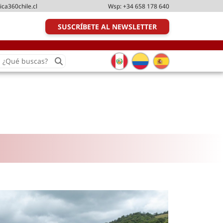
ica360chile.cl
Wsp:
+34 658 178 640
SUSCRÍBETE AL NEWSLETTER
earch
or:
Transporte y distribución
Última milla
Tecnologías
Transporte multimodal
Management
Perfil logístico
Liderazgo
Metodologías ágiles