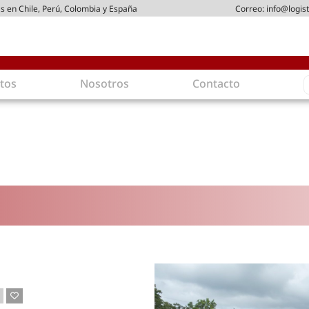
s en Chile, Perú, Colombia y España
Correo:
info@logist
S
tos
Nosotros
Contacto
f
gística
Intralogística
es en arriendo
Gestión de Inventarios
 de Distribución
Logística de Salida
 Logísticos
Logística Inversa
ica Sostenible
Comercio electrónico
movilidad
Tendencias
es ecoamigables
Tecnologías
ia energética
Última milla
mía
ones