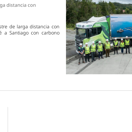
dad
rga distancia con
stre de larga distancia con
é a Santiago con carbono