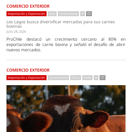
COMERCIO EXTERIOR
Importación y Exportación
Asia
carne bovina
Los Lagos busca diversificar mercados para sus carnes
bovinas
Julio 28, 2026
ProChile destacó un crecimiento cercano al 80% en
exportaciones de carne bovina y señaló el desafío de abrir
nuevos mercados.
COMERCIO EXTERIOR
Importación y Exportación
carne bovina
China
Corfo