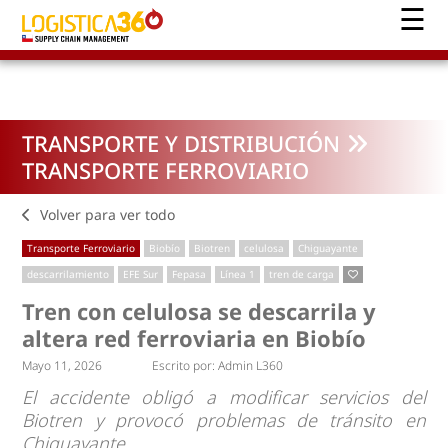
TRANSPORTE Y DISTRIBUCIÓN
TRANSPORTE FERROVIARIO
Volver para ver todo
Transporte Ferroviario
Biobío
Biotren
celulosa
Chiguayante
descarrilamiento
EFE Sur
Fepasa
Línea 1
tren de carga
Tren con celulosa se descarrila y
altera red ferroviaria en Biobío
Mayo 11, 2026
Escrito por:
Admin L360
El accidente obligó a modificar servicios del
Biotren y provocó problemas de tránsito en
Chiguayante.