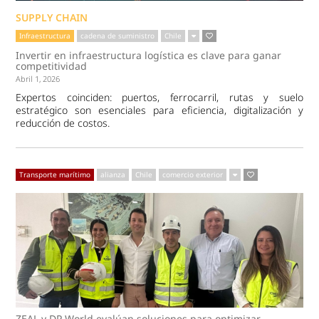
SUPPLY CHAIN
Infraestructura
cadena de suministro
Chile
Invertir en infraestructura logística es clave para ganar
competitividad
Abril 1, 2026
Expertos coinciden: puertos, ferrocarril, rutas y suelo
estratégico son esenciales para eficiencia, digitalización y
reducción de costos.
Transporte marítimo
alianza
Chile
comercio exterior
ZEAL y DP World evalúan soluciones para optimizar