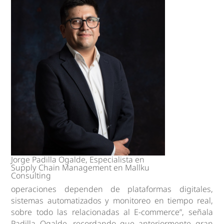
Jorge Padilla Ogalde, Especialista en
Supply Chain Management en Mallku
Consulting
operaciones dependen de plataformas digitales,
sistemas automatizados y monitoreo en tiempo real,
sobre todo las relacionadas al E-commerce”, señala
Padilla Ogalde, recordando que anteriormente gran