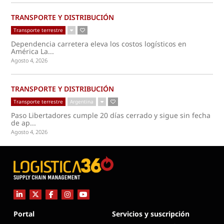
TRANSPORTE Y DISTRIBUCIÓN
Transporte terrestre
Dependencia carretera eleva los costos logísticos en
América La...
Agosto 4, 2026
TRANSPORTE Y DISTRIBUCIÓN
Transporte terrestre
Argentina
Paso Libertadores cumple 20 días cerrado y sigue sin fecha
de ap...
Agosto 4, 2026
Portal
Servicios y suscripción