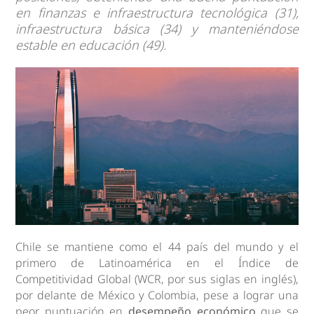
en finanzas e infraestructura tecnológica (31),
infraestructura básica (34) y manteniéndose
estable en educación (49).
Chile se mantiene como el 44 país del mundo y el
primero de Latinoamérica en el Índice de
Competitividad Global (WCR, por sus siglas en inglés),
por delante de México y Colombia, pese a lograr una
peor puntuación en
desempeño económico
que se