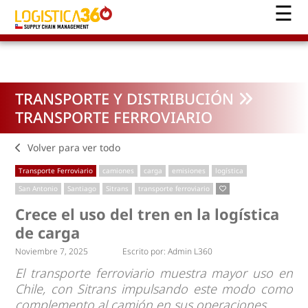
TRANSPORTE Y DISTRIBUCIÓN
TRANSPORTE FERROVIARIO
Volver para ver todo
Transporte Ferroviario
camiones
carga
emisiones
logística
San Antonio
Santiago
Sitrans
transporte ferroviario
Crece el uso del tren en la logística
de carga
Noviembre 7, 2025
Escrito por:
Admin L360
El transporte ferroviario muestra mayor uso en
Chile, con Sitrans impulsando este modo como
complemento al camión en sus operaciones.