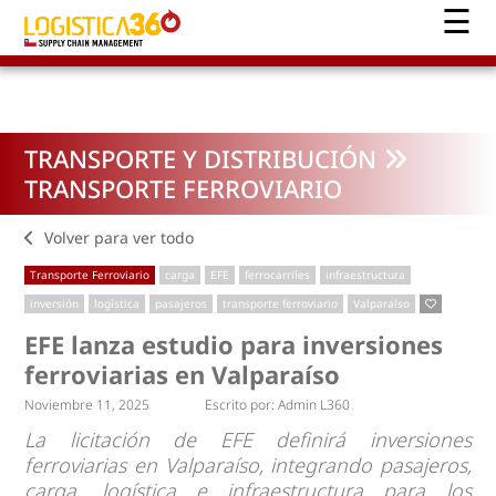
TRANSPORTE Y DISTRIBUCIÓN
TRANSPORTE FERROVIARIO
Volver para ver todo
Transporte Ferroviario
carga
EFE
ferrocarriles
infraestructura
inversión
logística
pasajeros
transporte ferroviario
Valparaíso
EFE lanza estudio para inversiones
ferroviarias en Valparaíso
Noviembre 11, 2025
Escrito por:
Admin L360
La licitación de EFE definirá inversiones
ferroviarias en Valparaíso, integrando pasajeros,
carga, logística e infraestructura para los