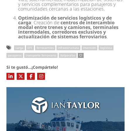
y servicios complementarios para pasajeros y
comunidades cercanas a las estaciones.
Optimización de servicios logísticos y de
carga
: Creación de
centros de intercambio
modal entre trenes y camiones, terminales
intermodales, corredores exclusivos y
actualización de sistemas ferroviarios
.
carga
EFE
ferrocarriles
infraestructura
inversión
logística
pasajeros
transporte ferroviario
Valparaíso
Si te gustó...¡Compártelo!