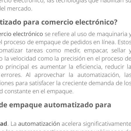
io electrónico, las tecnologías que habilitan s
 del mercado.
izado para comercio electrónico?
cio electrónico
se refiere al uso de maquinaria 
el proceso de empaque de pedidos en línea. Esto
omatizar tareas como medir, empacar, sellar 
 la velocidad como la precisión en el proceso d
 principal es aumentar la eficiencia, reducir l
rrores. Al aprovechar la automatización, la
ones para satisfacer la creciente demanda de lo
d constante en el empaque.
es de empaque automatizado para
dad
. La
automatización
acelera significativament