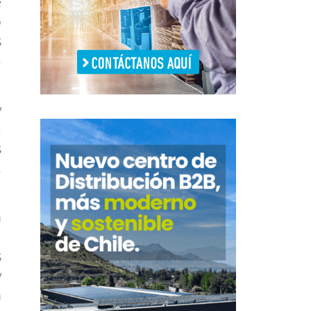
e
o
s
a
y
.
s
.
n
,
s
y
n