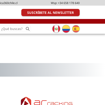
ica360chile.cl
Wsp:
+34 658 178 640
SUSCRÍBETE AL NEWSLETTER
earch
or:
Transporte y distribución
Última milla
Tecnologías
Transporte multimodal
Management
Perfil logístico
Liderazgo
Metodologías ágiles