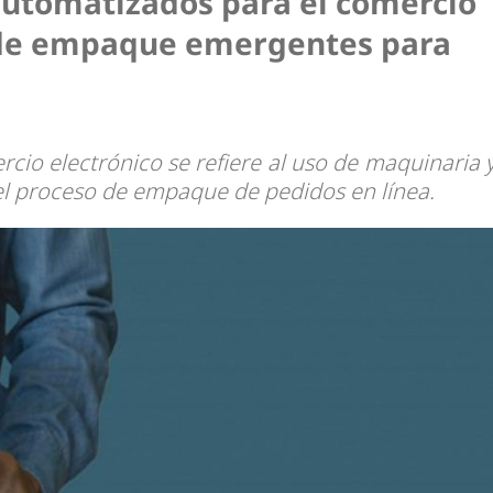
tomatizados para el comercio
s de empaque emergentes para
io electrónico se refiere al uso de maquinaria 
el proceso de empaque de pedidos en línea.