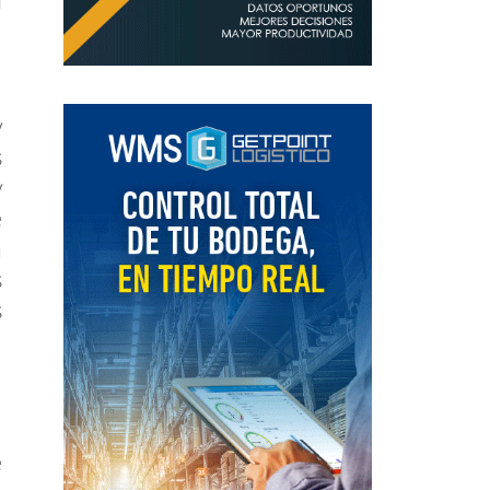
u
y
s
y
e
a
s
s
e