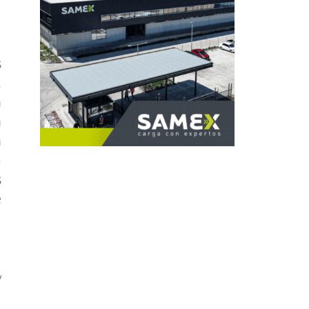
s
.
n
n
n
a
s
e
y
,