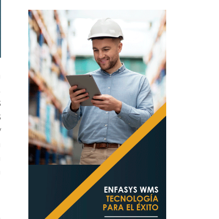
á
.
s
s
y
a
a
a
l