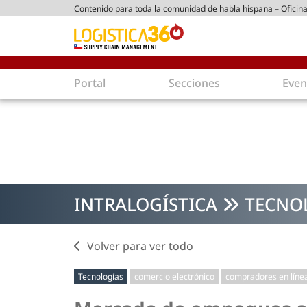
Contenido para toda la comunidad de habla hispana – Oficina
ico chileno
Portal
Secciones
Even
Supply Chain
Inmologíst
Tecnología
Almacenes en
Tendencias
Centros de Di
Actualidad
Parques Logís
INTRALOGÍSTICA
TECNO
Comercio Exterior
Logística S
Tecnologías
Electromovili
Aduanas
Empaques ec
Volver para ver todo
Agentes de carga
Eficiencia ene
Tecnologías
comercio electrónico
compradores en líne
Customer Experience
Economía
Tecnologías
Inversiones