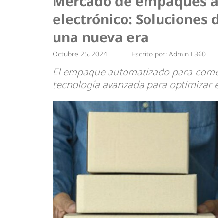
Mercado de empaques au
Tendencias
Actualidad
electrónico: Solucione
Estrategias
Minería
una nueva era
Octubre 25, 2024
Escrito por:
Admin L360
El empaque automatizado para comerc
tecnología avanzada para optimizar 