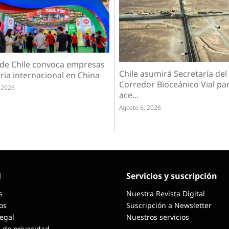
 de Chile convoca empresas
Chile asumirá Secretaría del
ria internacional en China
Corredor Bioceánico Vial pa
 2026
ace...
Agosto 6, 2026
l
Servicios y suscripción
s
Nuestra Revista Digital
os
Suscripción a Newsletter
Legal
Nuestros servicios
a de privacidad