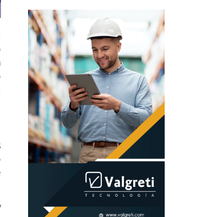
a
o
a
o
a
s
o
e
y