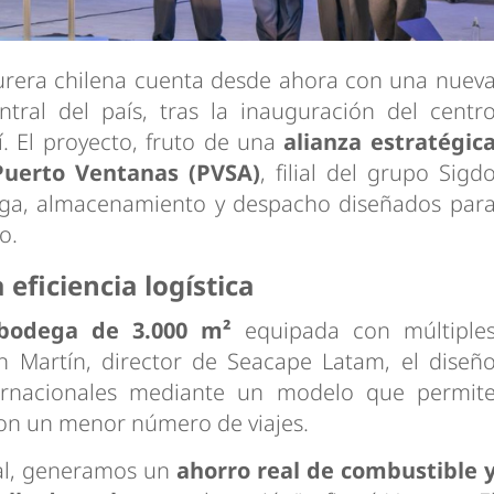
turera chilena cuenta desde ahora con una nuev
tral del país, tras la inauguración del centr
í. El proyecto, fruto de una
alianza estratégic
Puerto Ventanas (PVSA)
, filial del grupo Sigd
arga, almacenamiento y despacho diseñados par
o.
 eficiencia logística
bodega de 3.000 m²
equipada con múltiple
 Martín, director de Seacape Latam, el diseñ
ernacionales mediante un modelo que permit
on un menor número de viajes.
al, generamos un
ahorro real de combustible 