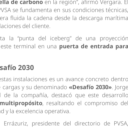
ella de carbono
en la región”, afirmó Vergara. E
 PVSA se fundamenta en sus condiciones técnicas
era fluida la cadena desde la descarga marítim
laciones del cliente.
ta la “punta del iceberg” de una proyecció
 este terminal en una
puerta de entrada par
safío 2030
stas instalaciones es un avance concreto dentr
 de cargas y su denominado
«Desafío 2030»
. Jorg
l de la compañía, destacó que este desarroll
multipropósito
, resaltando el compromiso de
d y la excelencia operativa.
Errázuriz, presidente del directorio de PVSA