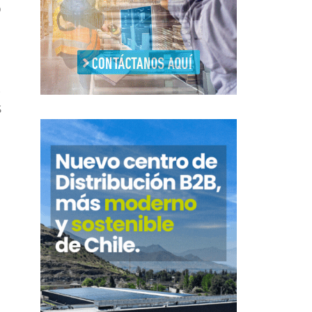
o
,
s
l