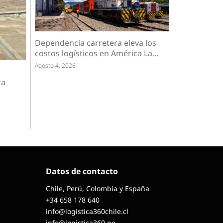
Dependencia carretera eleva los
costos logísticos en América La...
Agosto 4, 2026
ra
Datos de contacto
Chile, Perú, Colombia y España
+34 658 178 640
info@logistica360chile.cl
info@logistica360.pe