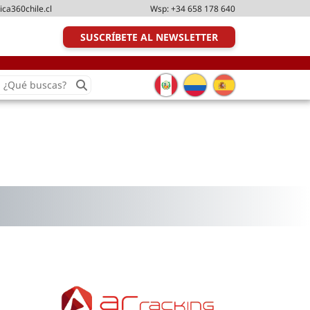
ica360chile.cl
Wsp:
+34 658 178 640
SUSCRÍBETE AL NEWSLETTER
earch
or:
Transporte y distribución
Última milla
Tecnologías
Transporte multimodal
Management
Perfil logístico
Liderazgo
Metodologías ágiles