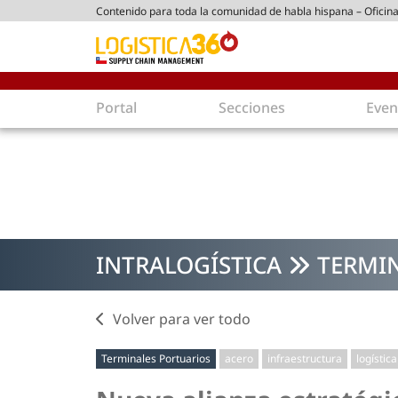
Contenido para toda la comunidad de habla hispana – Oficina
ico chileno
Portal
Secciones
Even
Supply Chain
Inmologíst
Tecnología
Almacenes en
Tendencias
Centros de Di
Actualidad
Parques Logís
INTRALOGÍSTICA
TERMI
Comercio Exterior
Logística S
Tecnologías
Electromovili
Aduanas
Empaques ec
Volver para ver todo
Agentes de carga
Eficiencia ene
Terminales Portuarios
acero
infraestructura
logística
Customer Experience
Economía
Tecnologías
Inversiones