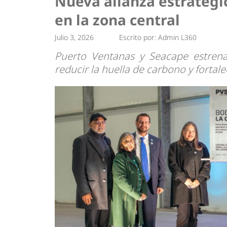
Nueva alianza estratégic
Tendencias
Actualidad
en la zona central
Estrategias
Minería
Julio 3, 2026
Escrito por:
Admin L360
Puerto Ventanas y Seacape estrena
reducir la huella de carbono y fortale