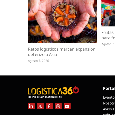
Frutas
para fe
Agosto 7,
Retos logísticos marcan expansión
del erizo a Asia
Agosto 7, 2026
Porta
Evento
Nosotr
Aviso 
Polític