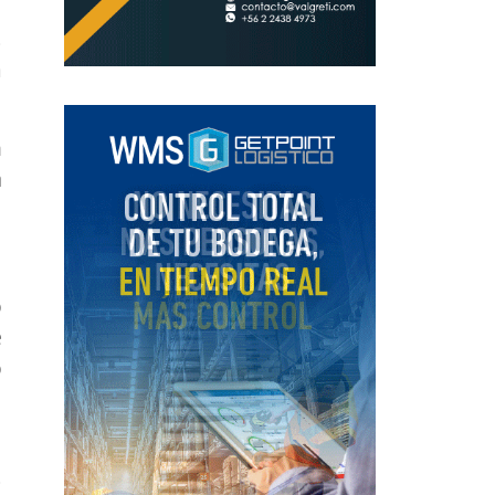
l
,
a
n
a
o
e
o
l
,