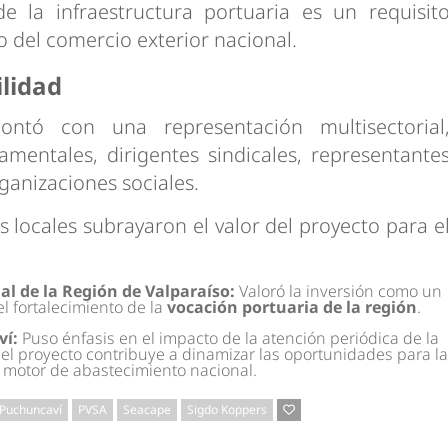
de la infraestructura portuaria es un requisit
o del comercio exterior nacional.
lidad
ntó con una representación multisectorial
entales, dirigentes sindicales, representante
rganizaciones sociales.
 locales subrayaron el valor del proyecto para e
l de la Región de Valparaíso:
Valoró la inversión como un
el fortalecimiento de la
vocación portuaria de la región
.
ví:
Puso énfasis en el impacto de la atención periódica de la
el proyecto contribuye a dinamizar las oportunidades para la
 motor de abastecimiento nacional.
Puchuncaví
PVSA
Seacape
Sigdo Koppers