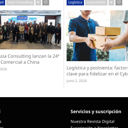
dad
Asia Consulting
Logística
consumidor
sia Consulting lanzan la 24ª
 Comercial a China
Logística y postventa: factor
 2026
clave para fidelizar en el Cybe
Junio 2, 2026
l
Servicios y suscripción
s
Nuestra Revista Digital
os
Suscripción a Newsletter