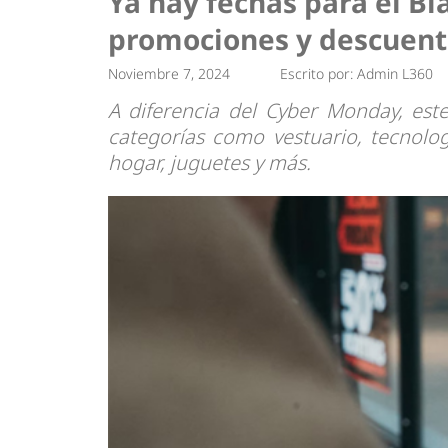
Ya hay fechas para el Bl
Tendencias
Actualidad
promociones y descuent
Estrategias
Minería
Noviembre 7, 2024
Escrito por:
Admin L360
A diferencia del Cyber Monday, est
categorías como vestuario, tecnologí
hogar, juguetes y más.