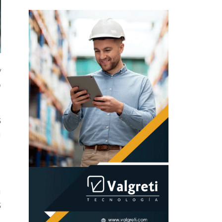
y
o
s
a
a
s