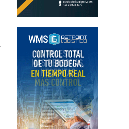
e
,
n
y
,
,
e
a
e