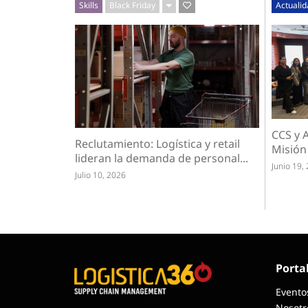
Skills
Black Friday
Actuali
CCS y A
Reclutamiento: Logística y retail
Misión
lideran la demanda de personal...
Junio 19,
Julio 10, 2026
Porta
Evento
Nosotr