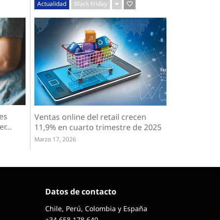
Actualidad
Black Friday
es
Ventas online del retail crecen
r...
11,9% en cuarto trimestre de 2025
Marzo 17, 2026
Datos de contacto
Chile, Perú, Colombia y España
+34 658 178 640