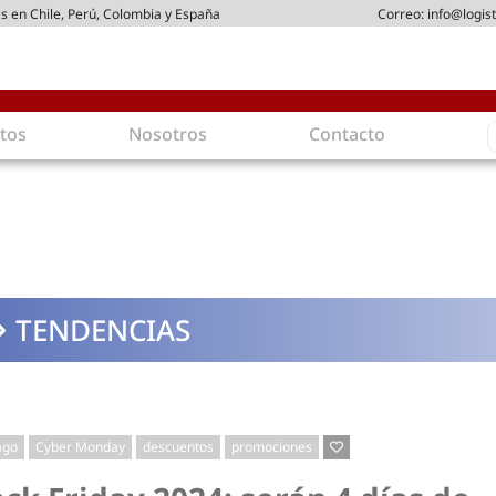
s en Chile, Perú, Colombia y España
Correo:
info@logist
S
tos
Nosotros
Contacto
f
ica
Intralogística
 arriendo
Gestión de Inventarios
stribución
Logística de Salida
ticos
Logística Inversa
TENDENCIAS
ostenible
Comercio electrónico
dad
Tendencias
oamigables
Tecnologías
rgética
Última milla
ago
Cyber Monday
descuentos
promociones