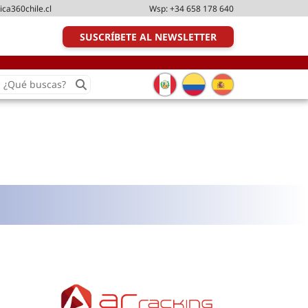
ica360chile.cl
Wsp:
+34 658 178 640
SUSCRÍBETE AL NEWSLETTER
earch
or:
Transporte y distribución
Última milla
Tecnologías
Transporte multimodal
Management
Perfil logístico
Liderazgo
Metodologías ágiles