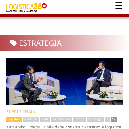
ESTRATEGIA
SUPPLY CHAIN
Logística
Academia
Chile
colaboración
Estado
estrategia
Katsuhiko Umetsu: Chile debe construir estrategia logística