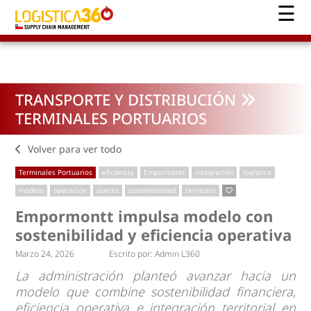
TRANSPORTE Y DISTRIBUCIÓN
TERMINALES PORTUARIOS
Volver para ver todo
Terminales Portuarios
eficiencia
Empormontt
integración
logística
modelo
operación
puerto
sostenibilidad
territorio
Empormontt impulsa modelo con
sostenibilidad y eficiencia operativa
Marzo 24, 2026
Escrito por:
Admin L360
La administración planteó avanzar hacia un
modelo que combine sostenibilidad financiera,
eficiencia operativa e integración territorial en