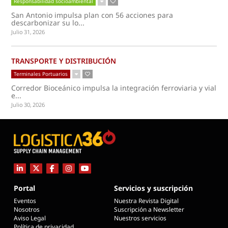
Responsabilidad socioambiental
San Antonio impulsa plan con 56 acciones para
descarbonizar su lo...
Julio 31, 2026
TRANSPORTE Y DISTRIBUCIÓN
Terminales Portuarios
Corredor Bioceánico impulsa la integración ferroviaria y vial
e...
Julio 30, 2026
Portal
Servicios y suscripción
Eventos
Nuestra Revista Digital
Nosotros
Suscripción a Newsletter
Aviso Legal
Nuestros servicios
Política de privacidad