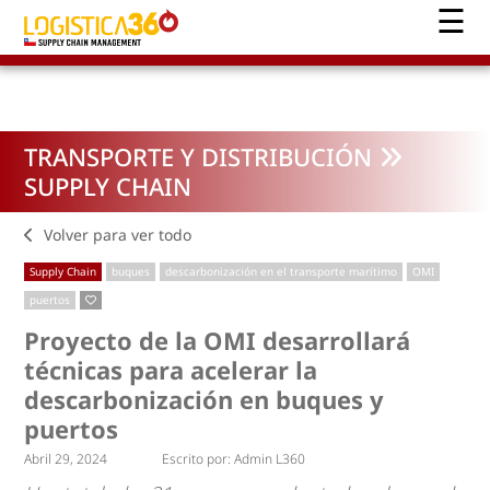
TRANSPORTE Y DISTRIBUCIÓN
SUPPLY CHAIN
Volver para ver todo
Supply Chain
buques
descarbonización en el transporte marítimo
OMI
puertos
Proyecto de la OMI desarrollará
técnicas para acelerar la
descarbonización en buques y
puertos
Abril 29, 2024
Escrito por:
Admin L360