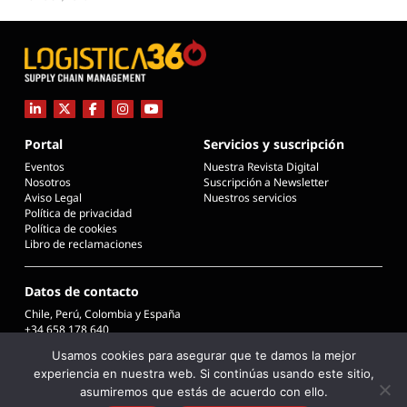
Portal
Servicios y suscripción
Eventos
Nuestra Revista Digital
Nosotros
Suscripción a Newsletter
Aviso Legal
Nuestros servicios
Política de privacidad
Política de cookies
Libro de reclamaciones
Datos de contacto
Chile, Perú, Colombia y España
+34 658 178 640
info@logistica360chile.cl
Usamos cookies para asegurar que te damos la mejor
info@logistica360.pe
experiencia en nuestra web. Si continúas usando este sitio,
info@logistica360.co
info@logistica360.es
asumiremos que estás de acuerdo con ello.