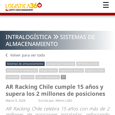
INTRALOGÍSTICA
SISTEMAS DE
ALMACENAMIENTO
Volver para ver todo
Sistemas de almacenamiento
almacenaje industrial
AR Racking Chile
eficiencia en almacenes
Grupo Arania
ingeniería sísmica
logística Chile
NCh2369
NCh3703
racks industriales
AR Racking Chile cumple 15 años y
supera los 2 millones de posiciones
Marzo 9, 2026
Escrito por:
Admin L360
AR Racking Chile celebra 15 años con más de 2
millones de posiciones instaladas, reforzando