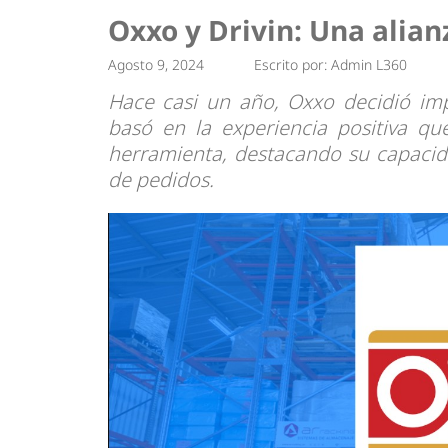
Tendencias
Actuali
Oxxo y Drivin: Una alianz
Estrategias
Minería
Agosto 9, 2024
Escrito por:
Admin L360
Hace casi un año, Oxxo decidió imp
basó en la experiencia positiva q
herramienta, destacando su capacida
de pedidos.