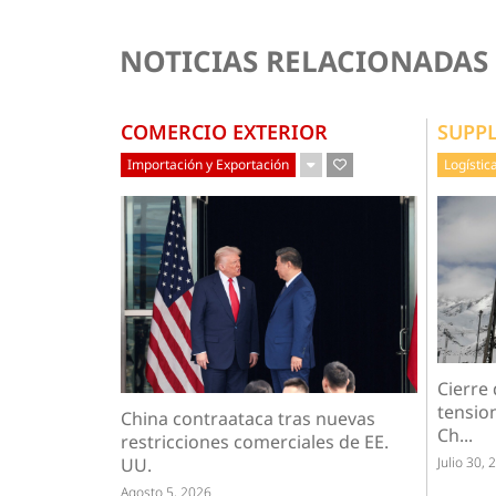
NOTICIAS RELACIONADAS
COMERCIO EXTERIOR
SUPP
Importación y Exportación
Logístic
Cierre
tension
China contraataca tras nuevas
Ch...
restricciones comerciales de EE.
Julio 30, 
UU.
Agosto 5, 2026