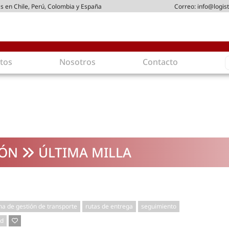
s en Chile, Perú, Colombia y España
Correo:
info@logist
S
tos
Nosotros
Contacto
f
gística
Intralogística
es en arriendo
Gestión de Inventarios
 de Distribución
Logística de Salida
 Logísticos
Logística Inversa
IÓN
ÚLTIMA MILLA
ica Sostenible
Comercio electrónico
movilidad
Tendencias
es ecoamigables
Tecnologías
ia energética
Última milla
ma de gestión de transporte
rutas de entrega
seguimiento
mía
ad
ones