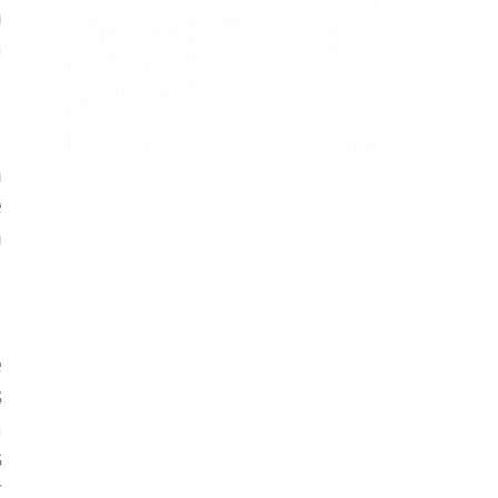
n
a
n
e
n
e
s
a
s
r