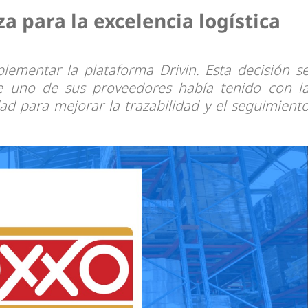
dad
a para la excelencia logística
lementar la plataforma Drivin. Esta decisión s
ue uno de sus proveedores había tenido con l
d para mejorar la trazabilidad y el seguimient