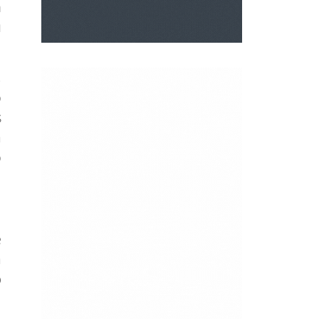
n
u
,
o
s
a
o
e
a
o