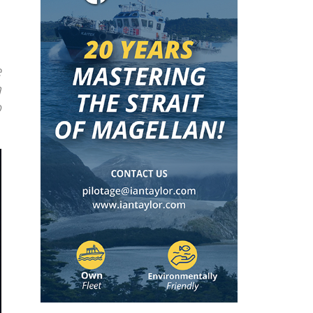
e
a
o