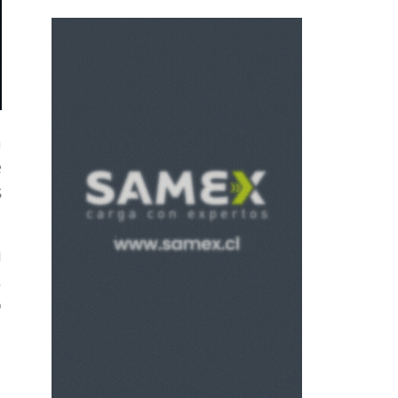
a
e
s
u
.
o