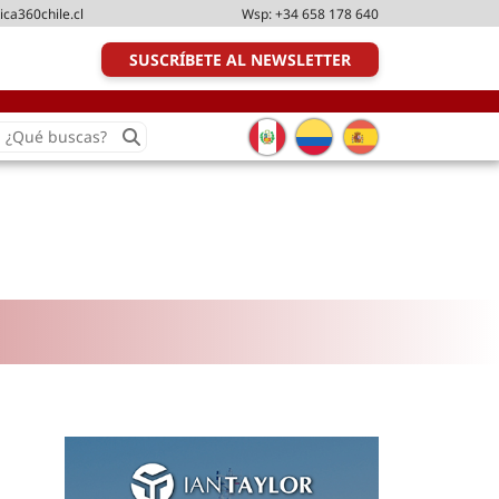
ica360chile.cl
Wsp:
+34 658 178 640
SUSCRÍBETE AL NEWSLETTER
earch
or:
Transporte y distribución
Última milla
Tecnologías
Transporte multimodal
Management
Perfil logístico
Liderazgo
Metodologías ágiles