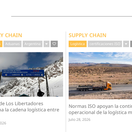
LY CHAIN
SUPPLY CHAIN
a
Aduanas
Argentina
Logística
certificaciones ISO
 de Los Libertadores
Normas ISO apoyan la conti
a la cadena logística entre
operacional de la logística mi
Julio 28, 2026
2026